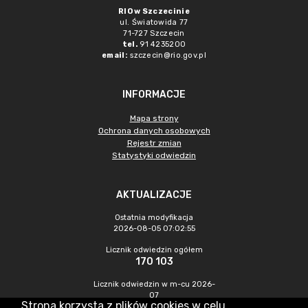
RIO w Szczecinie
ul. Światowida 77
71-727 Szczecin
tel.
91 4235200
email:
szczecin@rio.gov.pl
INFORMACJE
Mapa strony
Ochrona danych osobowych
Rejestr zmian
Statystyki odwiedzin
AKTUALIZACJE
Ostatnia modyfikacja
2026-08-05 07:02:55
Licznik odwiedzin ogółem
170 103
Licznik odwiedzin w m-cu 2026-
07
Strona korzysta z plików cookies w celu
331