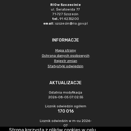
RIO w Szczecinie
ul. Światowida 77
71-727 Szczecin
tel.
91 4235200
email:
szczecin@rio.gov.pl
INFORMACJE
Mapa strony
Ochrona danych osobowych
Rejestr zmian
Statystyki odwiedzin
AKTUALIZACJE
Ostatnia modyfikacja
2026-08-05 07:02:55
Licznik odwiedzin ogółem
170 016
Licznik odwiedzin w m-cu 2026-
07
Strona korzysta z plików cookies w celu
244