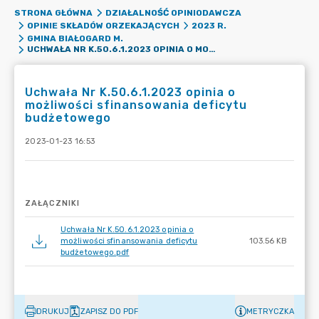
STRONA GŁÓWNA
DZIAŁALNOŚĆ OPINIODAWCZA
OPINIE SKŁADÓW ORZEKAJĄCYCH
2023 R.
GMINA BIAŁOGARD M.
UCHWAŁA NR K.50.6.1.2023 OPINIA O MOŻLIWOŚCI SFINANSOWANIA DEFICYTU BUDŻETOWEGO
Uchwała Nr K.50.6.1.2023 opinia o
możliwości sfinansowania deficytu
budżetowego
2023-01-23 16:53
ZAŁĄCZNIKI
Uchwała Nr K.50.6.1.2023 opinia o
możliwości sfinansowania deficytu
103.56 KB
budżetowego.pdf
DRUKUJ
ZAPISZ DO PDF
METRYCZKA