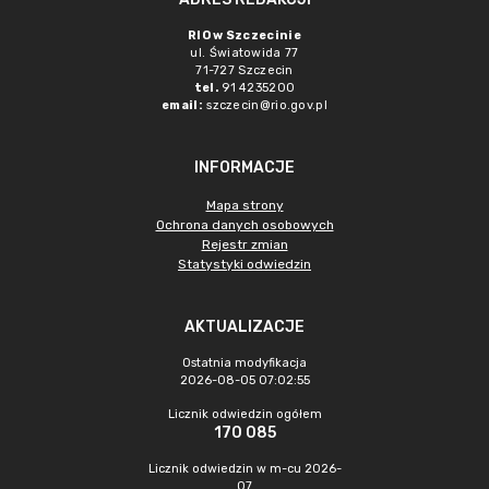
RIO w Szczecinie
ul. Światowida 77
71-727 Szczecin
tel.
91 4235200
email:
szczecin@rio.gov.pl
INFORMACJE
Mapa strony
Ochrona danych osobowych
Rejestr zmian
Statystyki odwiedzin
AKTUALIZACJE
Ostatnia modyfikacja
2026-08-05 07:02:55
Licznik odwiedzin ogółem
170 085
Licznik odwiedzin w m-cu 2026-
07