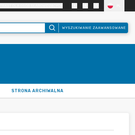
TRAST DLA OSÓB SŁABOWIDZĄCYCH
PL
WYSZUKIWANIE ZAAWANSOWANE
STRONA ARCHIWALNA