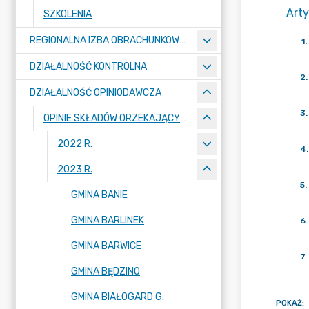
Arty
SZKOLENIA
REGIONALNA IZBA OBRACHUNKOWA W SZCZECINIE
1
.
DZIAŁALNOŚĆ KONTROLNA
2
.
DZIAŁALNOŚĆ OPINIODAWCZA
3
.
OPINIE SKŁADÓW ORZEKAJĄCYCH
2022 R.
4
.
2023 R.
5
.
GMINA BANIE
GMINA BARLINEK
6
.
GMINA BARWICE
7
.
GMINA BĘDZINO
GMINA BIAŁOGARD G.
POKAŻ
: