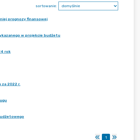
sortowanie:
tniej prognozy finansowej
 wykazanego w projekcie budżetu
24 rok
 za 2022 r.
ługu
u budżetowego
1