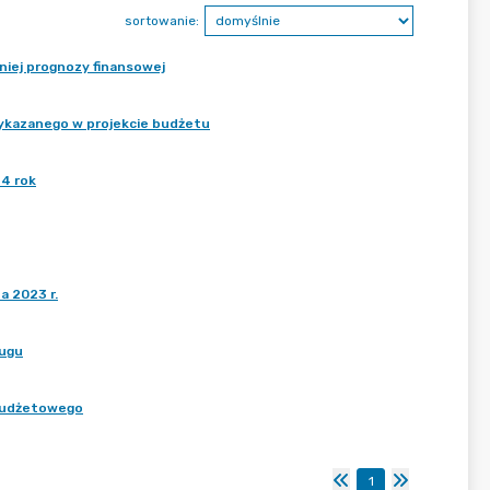
sortowanie:
tniej prognozy finansowej
 wykazanego w projekcie budżetu
24 rok
a 2023 r.
ługu
 budżetowego
1