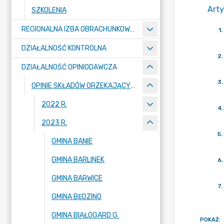
Arty
SZKOLENIA
REGIONALNA IZBA OBRACHUNKOWA W SZCZECINIE
1
.
DZIAŁALNOŚĆ KONTROLNA
2
.
DZIAŁALNOŚĆ OPINIODAWCZA
3
.
OPINIE SKŁADÓW ORZEKAJĄCYCH
2022 R.
4
.
2023 R.
5
.
GMINA BANIE
GMINA BARLINEK
6
.
GMINA BARWICE
7
.
GMINA BĘDZINO
GMINA BIAŁOGARD G.
POKAŻ
: