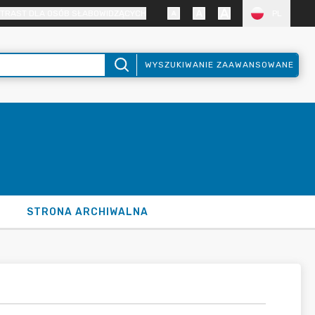
TRAST DLA OSÓB SŁABOWIDZĄCYCH
PL
WYSZUKIWANIE ZAAWANSOWANE
STRONA ARCHIWALNA