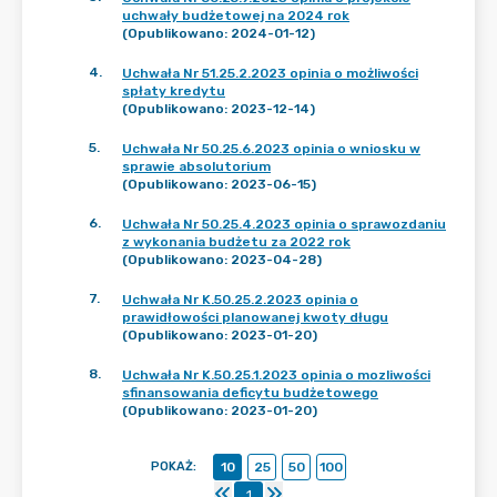
uchwały budżetowej na 2024 rok
(Opublikowano: 2024-01-12)
4
.
Uchwała Nr 51.25.2.2023 opinia o możliwości
spłaty kredytu
(Opublikowano: 2023-12-14)
5
.
Uchwała Nr 50.25.6.2023 opinia o wniosku w
sprawie absolutorium
(Opublikowano: 2023-06-15)
6
.
Uchwała Nr 50.25.4.2023 opinia o sprawozdaniu
z wykonania budżetu za 2022 rok
(Opublikowano: 2023-04-28)
7
.
Uchwała Nr K.50.25.2.2023 opinia o
prawidłowości planowanej kwoty długu
(Opublikowano: 2023-01-20)
8
.
Uchwała Nr K.50.25.1.2023 opinia o mozliwości
sfinansowania deficytu budżetowego
(Opublikowano: 2023-01-20)
POKAŻ
:
10
25
50
100
1