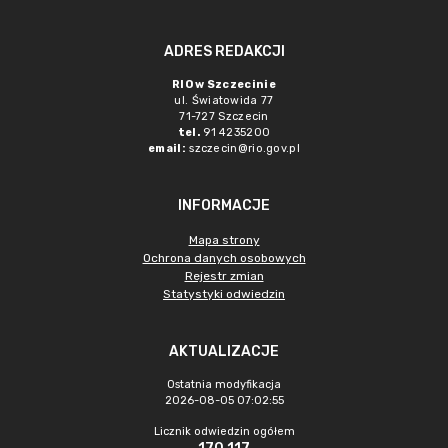
ADRES REDAKCJI
RIO w Szczecinie
ul. Światowida 77
71-727 Szczecin
tel.
91 4235200
email:
szczecin@rio.gov.pl
INFORMACJE
Mapa strony
Ochrona danych osobowych
Rejestr zmian
Statystyki odwiedzin
AKTUALIZACJE
Ostatnia modyfikacja
2026-08-05 07:02:55
Licznik odwiedzin ogółem