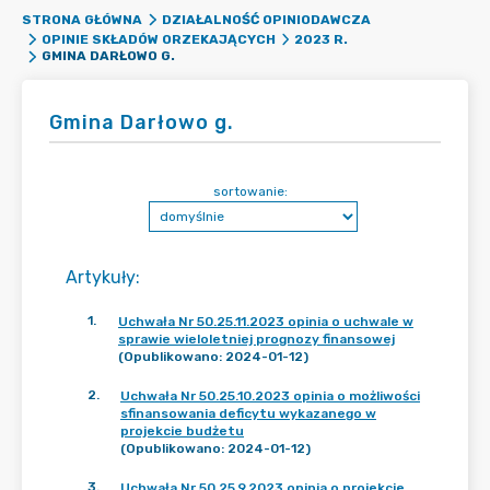
STRONA GŁÓWNA
DZIAŁALNOŚĆ OPINIODAWCZA
OPINIE SKŁADÓW ORZEKAJĄCYCH
2023 R.
GMINA DARŁOWO G.
Gmina Darłowo g.
sortowanie:
Artykuły
:
1
.
Uchwała Nr 50.25.11.2023 opinia o uchwale w
sprawie wieloletniej prognozy finansowej
(Opublikowano: 2024-01-12)
2
.
Uchwała Nr 50.25.10.2023 opinia o możliwości
sfinansowania deficytu wykazanego w
projekcie budżetu
(Opublikowano: 2024-01-12)
3
.
Uchwała Nr 50.25.9.2023 opinia o projekcie