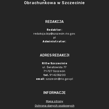
Obrachunkowa w Szczecinie
REDAKCJA
Redaktor:
redakcja.bip@szczecin.rio.gov.
pl
Administrator:
ADRES REDAKCJI
RIO w Szczecinie
ul. Światowida 77
71-727 Szczecin
tel.
91 4235200
email:
szczecin@rio.gov.pl
INFORMACJE
Mapa strony
Ochrona danych osobowych