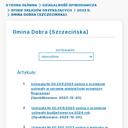
STRONA GŁÓWNA
DZIAŁALNOŚĆ OPINIODAWCZA
OPINIE SKŁADÓW ORZEKAJĄCYCH
2023 R.
GMINA DOBRA (SZCZECIŃSKA)
Gmina Dobra (Szczecińska)
sortowanie:
Artykuły
:
1
.
Uchwała Nr 50.29.9.2023 opinia o projekcie
uchwały w sprawie wieloletniej prognozy
finansowej
(Opublikowano: 2023-12-20)
2
.
Uchwała Nr 50.29.8.2023 opinia o projekcie
uchwały budżetowej na 2024 rok
(Opublikowano: 2023-12-20)
3
.
Uchwała Nr 50.29.5.2023 opinia o wniosku w