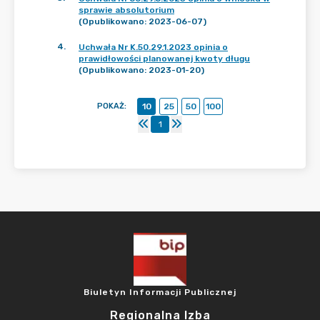
sprawie absolutorium
(Opublikowano: 2023-06-07)
4
.
Uchwała Nr K.50.29.1.2023 opinia o
prawidłowości planowanej kwoty długu
(Opublikowano: 2023-01-20)
POKAŻ
:
10
25
50
100
1
Biuletyn Informacji Publicznej
Regionalna Izba