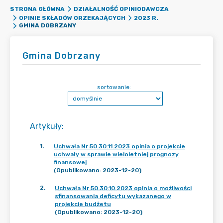
STRONA GŁÓWNA
DZIAŁALNOŚĆ OPINIODAWCZA
OPINIE SKŁADÓW ORZEKAJĄCYCH
2023 R.
GMINA DOBRZANY
Gmina Dobrzany
sortowanie:
Artykuły
:
1
.
Uchwała Nr 50.30.11.2023 opinia o projekcie
uchwały w sprawie wieloletniej prognozy
finansowej
(Opublikowano: 2023-12-20)
2
.
Uchwała Nr 50.30.10.2023 opinia o możliwości
sfinansowania deficytu wykazanego w
projekcie budżetu
(Opublikowano: 2023-12-20)