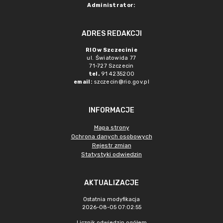
Administrator:
ADRES REDAKCJI
RIO w Szczecinie
ul. Światowida 77
71-727 Szczecin
tel.
91 4235200
email:
szczecin@rio.gov.pl
INFORMACJE
Mapa strony
Ochrona danych osobowych
Rejestr zmian
Statystyki odwiedzin
AKTUALIZACJE
Ostatnia modyfikacja
2026-08-05 07:02:55
Licznik odwiedzin ogółem