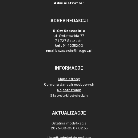
Administrator:
ADRES REDAKCJI
RIO w Szczecinie
ul. Światowida 77
71-727 Szczecin
tel.
91 4235200
email:
szczecin@rio.gov.pl
INFORMACJE
Mapa strony
Ochrona danych osobowych
Rejestr zmian
Statystyki odwiedzin
AKTUALIZACJE
Ostatnia modyfikacja
2026-08-05 07:02:55
Licznik odwiedzin ogółem