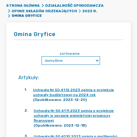
STRONA GŁÓWNA
DZIAŁALNOŚĆ OPINIODAWCZA
OPINIE SKŁADÓW ORZEKAJĄCYCH
2023 R.
GMINA GRYFICE
Gmina Gryfice
sortowanie:
Artykuły
:
1
.
Uchwała Nr 50.41.12.2023 opinia o projekcie
uchwały budżetowej na 2024 rok
(Opublikowano: 2023-12-20)
2
.
Uchwała Nr 50.41.11.2023 opinia o projekcie
uchwały w sprawie wieloletniej prognozy
finansowej
(Opublikowano: 2023-12-18)
3
.
Uchwała Nr 50.41.10.2023 opinia o możliwości