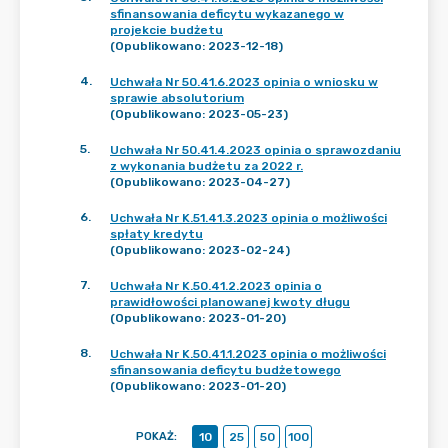
sfinansowania deficytu wykazanego w
projekcie budżetu
(Opublikowano: 2023-12-18)
4
.
Uchwała Nr 50.41.6.2023 opinia o wniosku w
sprawie absolutorium
(Opublikowano: 2023-05-23)
5
.
Uchwała Nr 50.41.4.2023 opinia o sprawozdaniu
z wykonania budżetu za 2022 r.
(Opublikowano: 2023-04-27)
6
.
Uchwała Nr K.51.41.3.2023 opinia o możliwości
spłaty kredytu
(Opublikowano: 2023-02-24)
7
.
Uchwała Nr K.50.41.2.2023 opinia o
prawidłowości planowanej kwoty długu
(Opublikowano: 2023-01-20)
8
.
Uchwała Nr K.50.41.1.2023 opinia o możliwości
sfinansowania deficytu budżetowego
(Opublikowano: 2023-01-20)
POKAŻ
:
10
25
50
100