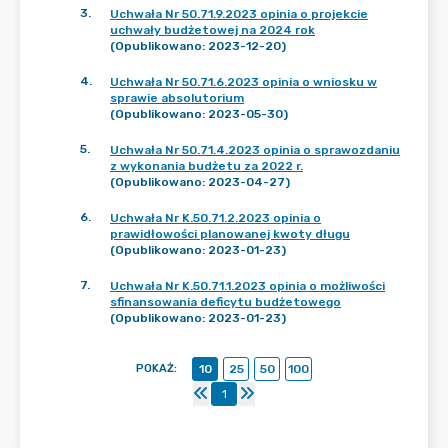
3
.
Uchwała Nr 50.71.9.2023 opinia o projekcie
uchwały budżetowej na 2024 rok
(Opublikowano: 2023-12-20)
4
.
Uchwała Nr 50.71.6.2023 opinia o wniosku w
sprawie absolutorium
(Opublikowano: 2023-05-30)
5
.
Uchwała Nr 50.71.4.2023 opinia o sprawozdaniu
z wykonania budżetu za 2022 r.
(Opublikowano: 2023-04-27)
6
.
Uchwała Nr K.50.71.2.2023 opinia o
prawidłowości planowanej kwoty długu
(Opublikowano: 2023-01-23)
7
.
Uchwała Nr K.50.71.1.2023 opinia o możliwości
sfinansowania deficytu budżetowego
(Opublikowano: 2023-01-23)
POKAŻ
:
10
25
50
100
1