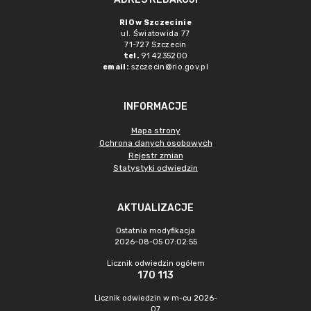
RIO w Szczecinie
ul. Światowida 77
71-727 Szczecin
tel.
91 4235200
email:
szczecin@rio.gov.pl
INFORMACJE
Mapa strony
Ochrona danych osobowych
Rejestr zmian
Statystyki odwiedzin
AKTUALIZACJE
Ostatnia modyfikacja
2026-08-05 07:02:55
Licznik odwiedzin ogółem
170 113
Licznik odwiedzin w m-cu 2026-
07