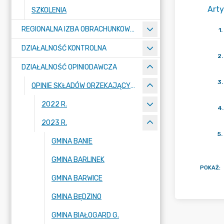
Arty
SZKOLENIA
REGIONALNA IZBA OBRACHUNKOWA W SZCZECINIE
1
.
DZIAŁALNOŚĆ KONTROLNA
2
.
DZIAŁALNOŚĆ OPINIODAWCZA
3
.
OPINIE SKŁADÓW ORZEKAJĄCYCH
2022 R.
4
.
2023 R.
5
.
GMINA BANIE
GMINA BARLINEK
POKAŻ
:
GMINA BARWICE
GMINA BĘDZINO
GMINA BIAŁOGARD G.