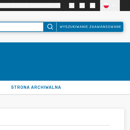
TRAST DLA OSÓB SŁABOWIDZĄCYCH
PL
WYSZUKIWANIE ZAAWANSOWANE
STRONA ARCHIWALNA