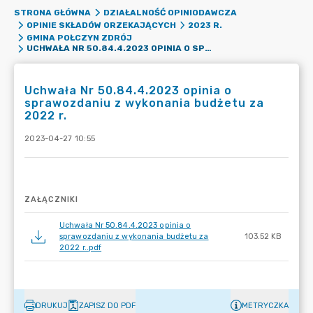
STRONA GŁÓWNA
DZIAŁALNOŚĆ OPINIODAWCZA
OPINIE SKŁADÓW ORZEKAJĄCYCH
2023 R.
GMINA POŁCZYN ZDRÓJ
UCHWAŁA NR 50.84.4.2023 OPINIA O SPRAWOZDANIU Z WYKONANIA BUDŻETU ZA 2022 R.
Uchwała Nr 50.84.4.2023 opinia o
sprawozdaniu z wykonania budżetu za
2022 r.
2023-04-27 10:55
ZAŁĄCZNIKI
Uchwała Nr 50.84.4.2023 opinia o
sprawozdaniu z wykonania budżetu za
103.52 KB
2022 r..pdf
DRUKUJ
ZAPISZ DO PDF
METRYCZKA