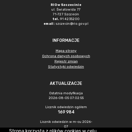
RIO w Szczecinie
ul. Światowida 77
71-727 Szczecin
tel.
91 4235200
email:
szczecin@rio.gov.pl
INFORMACJE
Mapa strony
Ochrona danych osobowych
Rejestr zmian
Statystyki odwiedzin
AKTUALIZACJE
Ostatnia modyfikacja
2026-08-05 07:02:55
Licznik odwiedzin ogółem
169 984
Licznik odwiedzin w m-cu 2026-
07
Strona korzysta z plików cookies w celu
212