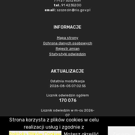
71-727 Szczecin
tel.
91 4235200
email:
szczecin@rio.gov.pl
INFORMACJE
Mapa strony
Ochrona danych osobowych
Rejestr zmian
Statystyki odwiedzin
AKTUALIZACJE
Ostatnia modyfikacja
2026-08-05 07:02:55
Licznik odwiedzin ogółem
170 076
Licznik odwiedzin w m-cu 2026-
07
Strona korzysta z plików cookies w celu
304
realizacji usług i zgodnie z
Polityką Plików Cookies
. Możesz określić
Zamknij
CMS & Hosting: Nefeni Sp. z o.o.