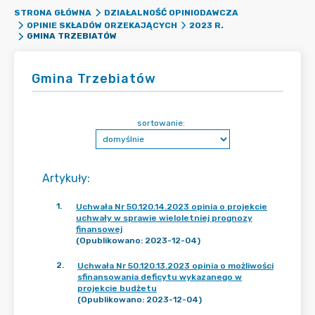
STRONA GŁÓWNA
DZIAŁALNOŚĆ OPINIODAWCZA
OPINIE SKŁADÓW ORZEKAJĄCYCH
2023 R.
GMINA TRZEBIATÓW
Gmina Trzebiatów
sortowanie:
Artykuły
:
1
.
Uchwała Nr 50.120.14.2023 opinia o projekcie
uchwały w sprawie wieloletniej prognozy
finansowej
(Opublikowano: 2023-12-04)
2
.
Uchwała Nr 50.120.13.2023 opinia o możliwości
sfinansowania deficytu wykazanego w
projekcie budżetu
(Opublikowano: 2023-12-04)