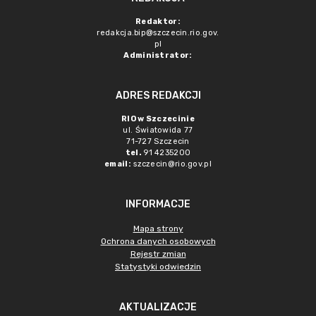
Redaktor:
redakcja.bip@szczecin.rio.gov.
pl
Administrator:
ADRES REDAKCJI
RIO w Szczecinie
ul. Światowida 77
71-727 Szczecin
tel.
91 4235200
email:
szczecin@rio.gov.pl
INFORMACJE
Mapa strony
Ochrona danych osobowych
Rejestr zmian
Statystyki odwiedzin
AKTUALIZACJE