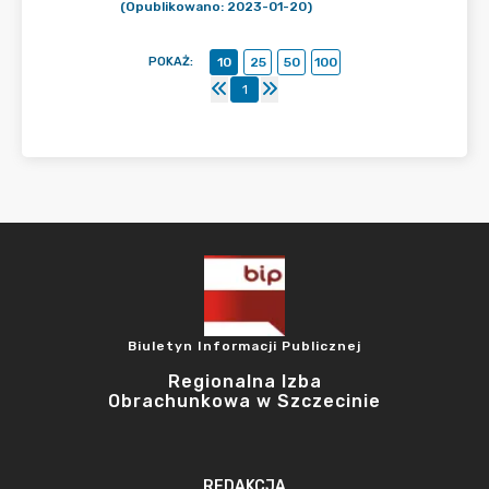
(Opublikowano: 2023-01-20)
POKAŻ
:
10
25
50
100
1
Biuletyn Informacji Publicznej
Regionalna Izba
Obrachunkowa w Szczecinie
REDAKCJA