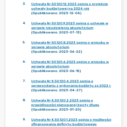
3
.
Uchwała Nr 50.120.12.2023 opinia o projekcie
uchwały budżetowej na 2024 rok
(Opublikowano: 2023-12-04)
4
.
Uchwała Nr 50.120.9.2023 opinia o uchwale w
sprawie nieudzielenia absolutorium
(Opublikowano: 2023-07-13)
5
.
Uchwała Nr 50.120.8.2023 opinia o wniosku w
sprawie absolutorium
(Opublikowano: 2023-06-22)
6
.
Uchwała Nr 50.120.6.2023 opinia o wniosku w
sprawie absolutorium
(Opublikowano: 2023-06-15)
7
.
Uchwała Nr K.50.120.4.2023 opinia o
sprawozdaniu z wykonania budżetu za 2022 r.
(Opublikowano: 2023-04-27)
8
.
Uchwała Nr K.50.120.2.2023 opinia o
prawidłowości planowanej kwoty długu
(Opublikowano: 2023-01-20)
9
.
Uchwała Nr K.50.120.1.2023 opinia o możliwości
sfinansowania deficytu budżetowego