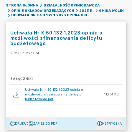
STRONA GŁÓWNA
DZIAŁALNOŚĆ OPINIODAWCZA
OPINIE SKŁADÓW ORZEKAJĄCYCH
2023 R.
GMINA WOLIN
UCHWAŁA NR K.50.132.1.2023 OPINIA O MOŻLIWOŚCI SFINANSOWANIA DEFICYTU BUDŻETOWEGO
Uchwała Nr K.50.132.1.2023 opinia o
możliwości sfinansowania deficytu
budżetowego
2023-01-23 17:34
ZAŁĄCZNIKI
Uchwała Nr K.50.132.1.2023 opinia o
możliwości sfinansowania deficytu
113.34 KB
budżetowego.pdf
DRUKUJ
ZAPISZ DO PDF
METRYCZKA