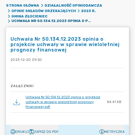
STRONA GŁÓWNA
DZIAŁALNOŚĆ OPINIODAWCZA
OPINIE SKŁADÓW ORZEKAJĄCYCH
2023 R.
GMINA ZŁOCIENIEC
UCHWAŁA NR 50.134.12.2023 OPINIA O PROJEKCIE UCHWAŁY W SPRAWIE WIELOLETNIEJ PROGNOZY FINANSOWEJ
Uchwała Nr 50.134.12.2023 opinia o
projekcie uchwały w sprawie wieloletniej
prognozy finansowej
2023-12-20 09:50
ZAŁĄCZNIKI
Uchwała Nr 50.134.12.2023 opinia o projekcie
uchwały w sprawie wieloletniej prognozy
84.41 KB
finansowej.pdf
DRUKUJ
ZAPISZ DO PDF
METRYCZKA