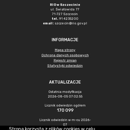
RIO w Szczecinie
ul. Światowida 77
71-727 Szczecin
tel.
91 4235200
email:
szczecin@rio.gov.pl
INFORMACJE
Mapa strony
Ochrona danych osobowych
Rejestr zmian
Statystyki odwiedzin
AKTUALIZACJE
Ostatnia modyfikacja
2026-08-05 07:02:55
Licznik odwiedzin ogółem
170 099
Licznik odwiedzin w m-cu 2026-
07
Strona korzysta z plików cookies w celu
327