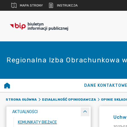
MAPA STRONY
INSTRUKCJA
biuletyn
informacji publicznej
Regionalna Izba Obrachunkowa w
DANE KONTAKTOW
STRONA GŁÓWNA
DZIAŁALNOŚĆ OPINIODAWCZA
OPINIE SKŁA
AKTUALNOŚCI
Uchwa
KOMUNIKATY BIEŻĄCE
2023-01