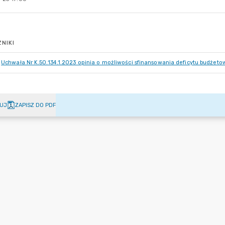
NIKI
Uchwała Nr K.50.134.1.2023 opinia o możliwości sfinansowania deficytu budżet
UJ
ZAPISZ DO PDF