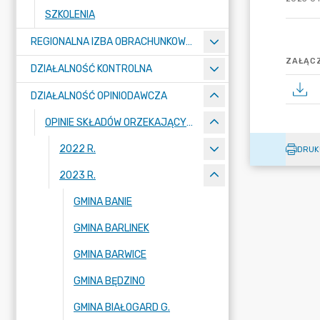
SZKOLENIA
REGIONALNA IZBA OBRACHUNKOWA W SZCZECINIE
ZAŁĄCZ
DZIAŁALNOŚĆ KONTROLNA
DZIAŁALNOŚĆ OPINIODAWCZA
OPINIE SKŁADÓW ORZEKAJĄCYCH
2022 R.
DRUK
2023 R.
GMINA BANIE
GMINA BARLINEK
GMINA BARWICE
GMINA BĘDZINO
GMINA BIAŁOGARD G.