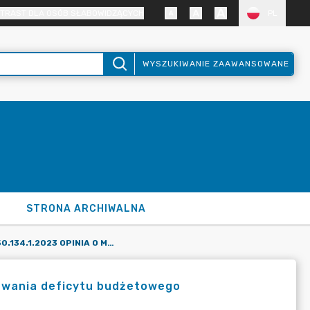
TRAST DLA OSÓB SŁABOWIDZĄCYCH
PL
WYSZUKIWANIE ZAAWANSOWANE
STRONA ARCHIWALNA
UCHWAŁA NR K.50.134.1.2023 OPINIA O MOŻLIWOŚCI SFINANSOWANIA DEFICYTU BUDŻETOWEGO
sowania deficytu budżetowego