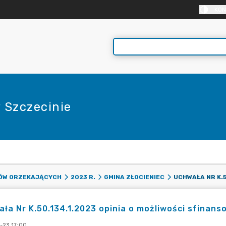
KON
 Szczecinie
E
DÓW ORZEKAJĄCYCH
2023 R.
GMINA ZŁOCIENIEC
ła Nr K.50.134.1.2023 opinia o możliwości sfinan
-23 17:00