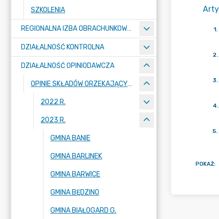
Arty
SZKOLENIA
REGIONALNA IZBA OBRACHUNKOWA W SZCZECINIE
1
.
DZIAŁALNOŚĆ KONTROLNA
2
.
DZIAŁALNOŚĆ OPINIODAWCZA
3
.
OPINIE SKŁADÓW ORZEKAJĄCYCH
2022 R.
4
.
2023 R.
5
.
GMINA BANIE
GMINA BARLINEK
POKAŻ
:
GMINA BARWICE
GMINA BĘDZINO
GMINA BIAŁOGARD G.