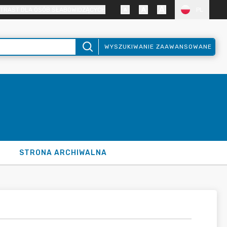
TRAST DLA OSÓB SŁABOWIDZĄCYCH
PL
WYSZUKIWANIE ZAAWANSOWANE
STRONA ARCHIWALNA