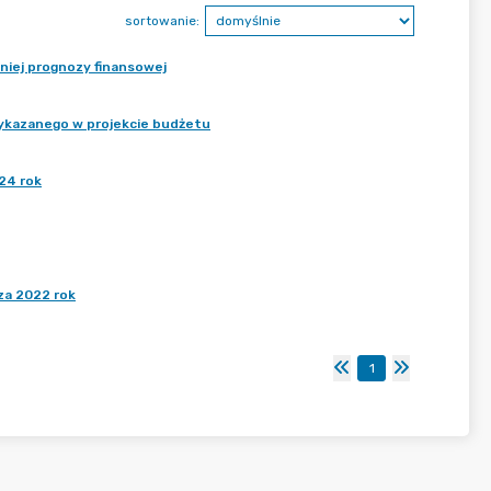
sortowanie:
tniej prognozy finansowej
wykazanego w projekcie budżetu
24 rok
za 2022 rok
1