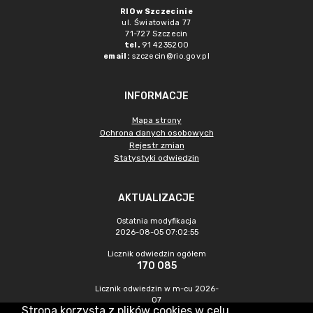
RIO w Szczecinie
ul. Światowida 77
71-727 Szczecin
tel.
91 4235200
email:
szczecin@rio.gov.pl
INFORMACJE
Mapa strony
Ochrona danych osobowych
Rejestr zmian
Statystyki odwiedzin
AKTUALIZACJE
Ostatnia modyfikacja
2026-08-05 07:02:55
Licznik odwiedzin ogółem
170 085
Licznik odwiedzin w m-cu 2026-
07
Strona korzysta z plików cookies w celu
313