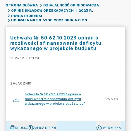
STRONA GŁÓWNA
DZIAŁALNOŚĆ OPINIODAWCZA
OPINIE SKŁADÓW ORZEKAJĄCYCH
2023 R.
POWIAT ŁOBESKI
UCHWAŁA NR 50.62.10.2023 OPINIA O MOŻLIWOŚCI SFINANSOWANIA DEFICYTU WYKAZANEGO W PROJEKCIE BUDŻETU
Uchwała Nr 50.62.10.2023 opinia o
możliwości sfinansowania deficytu
wykazanego w projekcie budżetu
2023-12-20 11:24
ZAŁĄCZNIKI
Uchwała Nr 50.62.10.2023 opinia o
możliwości sfinansowania deficytu
159.3 KB
wykazanego w projekcie budżetu.pdf
DRUKUJ
ZAPISZ DO PDF
METRYCZKA