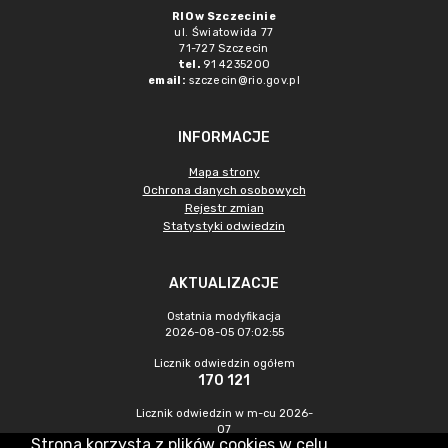
RIO w Szczecinie
ul. Światowida 77
71-727 Szczecin
tel.
91 4235200
email:
szczecin@rio.gov.pl
INFORMACJE
Mapa strony
Ochrona danych osobowych
Rejestr zmian
Statystyki odwiedzin
AKTUALIZACJE
Ostatnia modyfikacja
2026-08-05 07:02:55
Licznik odwiedzin ogółem
170 121
Licznik odwiedzin w m-cu 2026-
07
Strona korzysta z plików cookies w celu
349