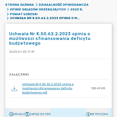
STRONA GŁÓWNA
DZIAŁALNOŚĆ OPINIODAWCZA
OPINIE SKŁADÓW ORZEKAJĄCYCH
2023 R.
POWIAT ŁOBESKI
UCHWAŁA NR K.50.62.2.2023 OPINIA O MOŻLIWOŚCI SFINANSOWANIA DEFICYTU BUDŻETOWEGO
Uchwała Nr K.50.62.2.2023 opinia o
możliwości sfinansowania deficytu
budżetowego
2023-01-23 17:41
ZAŁĄCZNIKI
Uchwała Nr K.50.62.2.2023 opinia o
możliwości sfinansowania deficytu
158.49 KB
budżetowego.pdf
DRUKUJ
ZAPISZ DO PDF
METRYCZKA