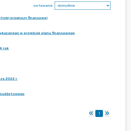
sortowanie:
etniej prognozy finansowej
 wykazanego w projekcie planu finansowego
4 rok
za 2022 r.
tu budżetowego
1