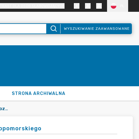
TRAST DLA OSÓB SŁABOWIDZĄCYCH
PL
WYSZUKIWANIE ZAAWANSOWANE
STRONA ARCHIWALNA
ZWIĄZEK CELOWY POWIATÓW WOJEWÓDZTWA ZACHODNIOPOMORSKIEGO
opomorskiego