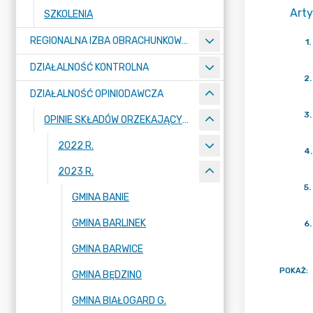
Arty
SZKOLENIA
REGIONALNA IZBA OBRACHUNKOWA W SZCZECINIE
1
.
DZIAŁALNOŚĆ KONTROLNA
2
.
DZIAŁALNOŚĆ OPINIODAWCZA
3
.
OPINIE SKŁADÓW ORZEKAJĄCYCH
2022 R.
4
.
2023 R.
5
.
GMINA BANIE
GMINA BARLINEK
6
.
GMINA BARWICE
POKAŻ
:
GMINA BĘDZINO
GMINA BIAŁOGARD G.