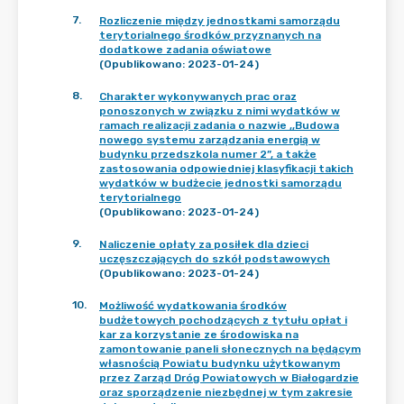
7
.
Rozliczenie między jednostkami samorządu
terytorialnego środków przyznanych na
dodatkowe zadania oświatowe
(Opublikowano: 2023-01-24)
8
.
Charakter wykonywanych prac oraz
ponoszonych w związku z nimi wydatków w
ramach realizacji zadania o nazwie ,,Budowa
nowego systemu zarządzania energią w
budynku przedszkola numer 2”, a także
zastosowania odpowiedniej klasyfikacji takich
wydatków w budżecie jednostki samorządu
terytorialnego
(Opublikowano: 2023-01-24)
9
.
Naliczenie opłaty za posiłek dla dzieci
uczęszczających do szkół podstawowych
(Opublikowano: 2023-01-24)
10
.
Możliwość wydatkowania środków
budżetowych pochodzących z tytułu opłat i
kar za korzystanie ze środowiska na
zamontowanie paneli słonecznych na będącym
własnością Powiatu budynku użytkowanym
przez Zarząd Dróg Powiatowych w Białogardzie
oraz sporządzenie niezbędnej w tym zakresie