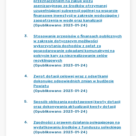
przeznaczeniem na zakup wozu
asenizacyjnego ze środków otrzymanej
uzupełniającej subwencji ogólnej na wsparcie
finansowe inwestycji w zakresie wodociągów i
zaopatrzenia w wodę oraz kanalizacji
(Opublikowano: 2023-01-24)
3
.
Stosowanie przepisów o finansach publicznych
w zakresie dotyczącym możliwości
wykorzystania dochodów z opłat za
gospodarowanie odpadami komunalnymi na
pokrycie kary za niezrealizowanie celów
recyklingowych
(Opublikowano: 2023-01-24)
4
.
Zwrot dotacji celowej wraz z odsetkami
dokonując odpowiednich zmian w budżecie
Powiatu
(Opublikowano: 2023-01-24)
5
.
Sposób obliczania podstawowej kwoty dotacji
oraz dokonywania aktualizacji kwoty dotacji
(Opublikowano: 2023-01-24)
6
.
Zgodności z prawem działania polegającego na
wydatkowaniu środków z funduszu sołeckiego
(Opublikowano: 2023-01-24)