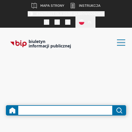
MAPA STRONY
INSTRUKCJA
KONTRAST DLA OSÓB SŁABOWIDZĄCYCH
PL
biuletyn
informacji publicznej