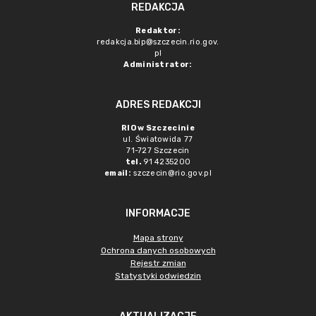
REDAKCJA
Redaktor:
redakcja.bip@szczecin.rio.gov.
pl
Administrator:
ADRES REDAKCJI
RIO w Szczecinie
ul. Światowida 77
71-727 Szczecin
tel.
91 4235200
email:
szczecin@rio.gov.pl
INFORMACJE
Mapa strony
Ochrona danych osobowych
Rejestr zmian
Statystyki odwiedzin