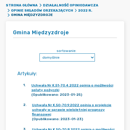
STRONA GŁÓWNA
DZIAŁALNOŚĆ OPINIODAWCZA
OPINIE SKŁADÓW ORZEKAJĄCYCH
2022 R.
GMINA MIĘDZYZDROJE
Gmina Międzyzdroje
sortowanie:
Artykuły
:
1
.
Uchwała Nr K.51-70.4.2022 opinia o możliwości
spłaty pożyczki
(Opublikowano: 2023-01-25)
2
.
Uchwała Nr K.50-70.9.2022 opinia o projekcie
uchwały w sprawie wieloletniej prognozy
finansowej
(Opublikowano: 2023-01-23)
3
.
Uchwała Nr K.50-70.8.2022 opinia o możliwości