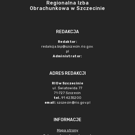
Regionalna Izba
Obrachunkowa w Szczecinie
REDAKCJA
Redaktor:
redakcja.bip@szczecin.rio.gov.
pl
Administrator:
ADRES REDAKCJI
RIO w Szczecinie
ul. Światowida 77
71-727 Szczecin
tel.
91 4235200
email:
szczecin@rio.gov.pl
INFORMACJE
Mapa strony