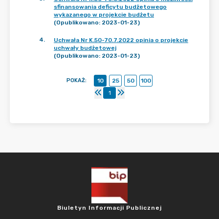
sfinansowania deficytu budżetowego
wykazanego w projekcie budżetu
(Opublikowano: 2023-01-23)
4
.
Uchwała Nr K.50-70.7.2022 opinia o projekcie
uchwały budżetowej
(Opublikowano: 2023-01-23)
POKAŻ
:
10
25
50
100
1
Biuletyn Informacji Publicznej