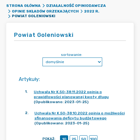
STRONA GŁÓWNA
DZIAŁALNOŚĆ OPINIODAWCZA
OPINIE SKŁADÓW ORZEKAJĄCYCH
2022 R.
POWIAT GOLENIOWSKI
Powiat Goleniowski
sortowanie:
Artykuły
:
1
.
Uchwała Nr K.50-38.11.2022 opinia o
prawidłowości planowanej kwoty długu
(Opublikowano: 2023-01-25)
2
.
Uchwała Nr K.50-38.10.2022 opinia o możliwości
sfinansowania deficytu budżetowego
(Opublikowano: 2023-01-25)
POKAŻ
:
10
25
50
100