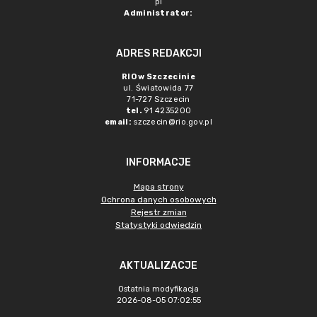
pl
Administrator:
ADRES REDAKCJI
RIO w Szczecinie
ul. Światowida 77
71-727 Szczecin
tel.
91 4235200
email:
szczecin@rio.gov.pl
INFORMACJE
Mapa strony
Ochrona danych osobowych
Rejestr zmian
Statystyki odwiedzin
AKTUALIZACJE
Ostatnia modyfikacja
2026-08-05 07:02:55