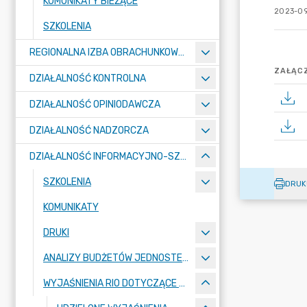
KOMUNIKATY BIEŻĄCE
2023-09
SZKOLENIA
REGIONALNA IZBA OBRACHUNKOWA W SZCZECINIE
ZAŁĄCZ
DZIAŁALNOŚĆ KONTROLNA
DZIAŁALNOŚĆ OPINIODAWCZA
DZIAŁALNOŚĆ NADZORCZA
DZIAŁALNOŚĆ INFORMACYJNO-SZKOLENIOWA
SZKOLENIA
DRUK
KOMUNIKATY
DRUKI
ANALIZY BUDŻETÓW JEDNOSTEK SAMORZĄDU TERYTORIALNEGO
WYJAŚNIENIA RIO DOTYCZĄCE STOSOWANIA PRZEPISÓW O FINANSACH PUBLICZNYCH