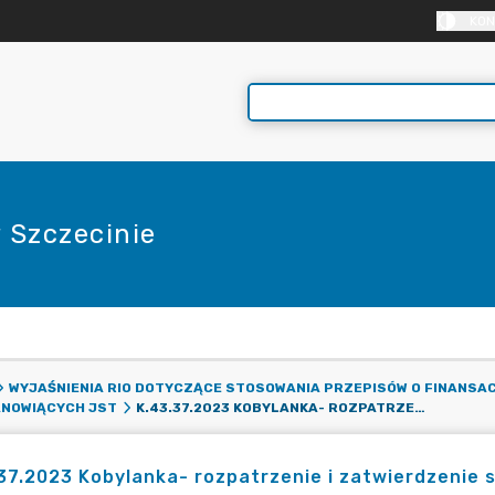
KON
 Szczecinie
E
WYJAŚNIENIA RIO DOTYCZĄCE STOSOWANIA PRZEPISÓW O FINANSA
K.43.37.2023 KOBYLANKA- ROZPATRZENIE I ZATWIERDZENIE SPRAWOZDANIA FINANSOWEGO
ANOWIĄCYCH JST
37.2023 Kobylanka- rozpatrzenie i zatwierdzenie