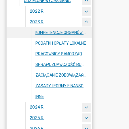
UDZIELONE WYJAŚNIENIA
2022 R.
2023 R.
KOMPETENCJE ORGANÓW JST I KOMISJI STAŁYCH ORGANÓW STANOWIĄCYCH JST
PODATKI I OPŁATY LOKALNE
PRACOWNICY SAMORZĄDOWI (WYNAGRODZENIA WÓJTA, DODATKOWE WYNAGRODZENIA ROCZNE ITD.)
SPRAWOZDAWCZOŚĆ BUDŻETOWA
ZACIĄGANIE ZOBOWIĄZAŃ (ZOBOWIĄZANIA FINANSOWE I PODPISYWANIE UMÓW)
ZASADY I FORMY FINANSOWANIA ZADAŃ JST
INNE
2024 R.
2025 R.
2026 R.