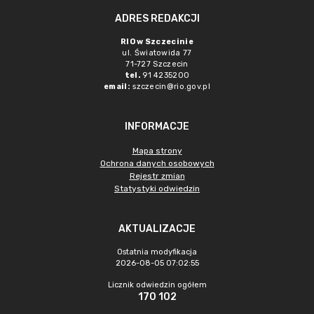
ADRES REDAKCJI
RIO w Szczecinie
ul. Światowida 77
71-727 Szczecin
tel.
91 4235200
email:
szczecin@rio.gov.pl
INFORMACJE
Mapa strony
Ochrona danych osobowych
Rejestr zmian
Statystyki odwiedzin
AKTUALIZACJE
Ostatnia modyfikacja
2026-08-05 07:02:55
Licznik odwiedzin ogółem
170 102