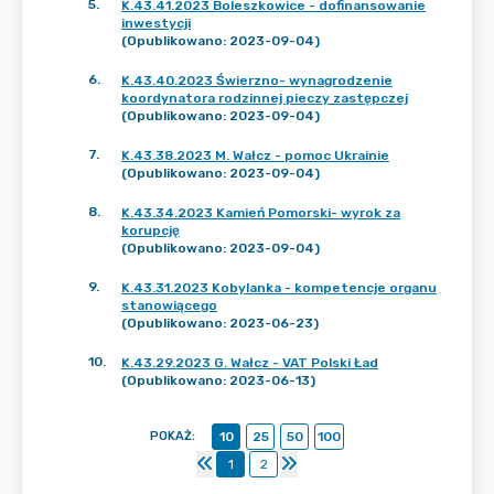
5
.
K.43.41.2023 Boleszkowice - dofinansowanie
inwestycji
(Opublikowano: 2023-09-04)
6
.
K.43.40.2023 Świerzno- wynagrodzenie
koordynatora rodzinnej pieczy zastępczej
(Opublikowano: 2023-09-04)
7
.
K.43.38.2023 M. Wałcz - pomoc Ukrainie
(Opublikowano: 2023-09-04)
8
.
K.43.34.2023 Kamień Pomorski- wyrok za
korupcję
(Opublikowano: 2023-09-04)
9
.
K.43.31.2023 Kobylanka - kompetencje organu
stanowiącego
(Opublikowano: 2023-06-23)
10
.
K.43.29.2023 G. Wałcz - VAT Polski Ład
(Opublikowano: 2023-06-13)
POKAŻ
:
10
25
50
100
1
2