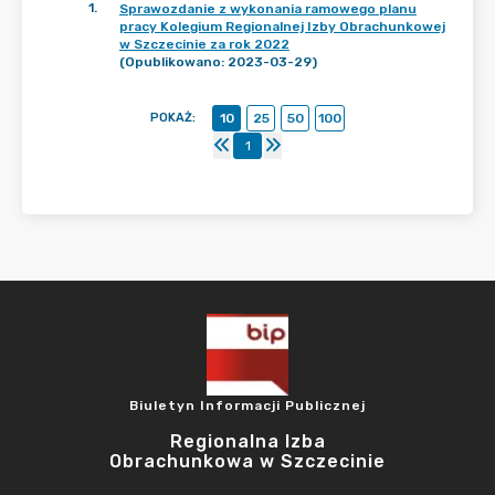
1
.
Sprawozdanie z wykonania ramowego planu
pracy Kolegium Regionalnej Izby Obrachunkowej
w Szczecinie za rok 2022
(Opublikowano: 2023-03-29)
POKAŻ
:
10
25
50
100
1
Biuletyn Informacji Publicznej
Regionalna Izba
Obrachunkowa w Szczecinie