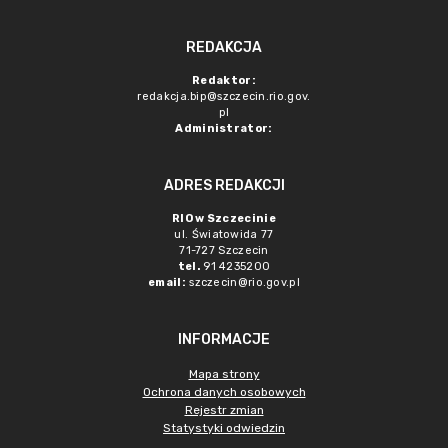
REDAKCJA
Redaktor:
redakcja.bip@szczecin.rio.gov.
pl
Administrator:
ADRES REDAKCJI
RIO w Szczecinie
ul. Światowida 77
71-727 Szczecin
tel.
91 4235200
email:
szczecin@rio.gov.pl
INFORMACJE
Mapa strony
Ochrona danych osobowych
Rejestr zmian
Statystyki odwiedzin