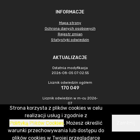
INFORMACJE
Mapa strony
Ochrona danych osobowych
Rejestr zmian
Statystyki odwiedzin
AKTUALIZACJE
Ostatnia modyfikacja
2026-08-05 07:02:55
Licznik odwiedzin ogółem
170 049
Licznik odwiedzin w m-cu 2026-
07
Strona korzysta z plików cookies w celu
277
realizacji usług i zgodnie z
Polityką Plików Cookies
. Możesz określić
Zamknij
CMS & Hosting: Nefeni Sp. z o.o.
warunki przechowywania lub dostępu do
plików cookies w Twojej przeglądarce