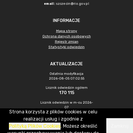
email:
szczecin@rio.gov.pl
INFORMACJE
Mapa strony
Ochrona danych osobowych
Rejestr zmian
Statystyki odwiedzin
AKTUALIZACJE
Ostatnia modyfikacja
2026-08-05 07:02:55
Licznik odwiedzin ogółem
170 115
Licznik odwiedzin w m-cu 2026-
07
Strona korzysta z plików cookies w celu
343
realizacji usług i zgodnie z
Polityką Plików Cookies
. Możesz określić
Zamknij
CMS & Hosting: Nefeni Sp. z o.o.