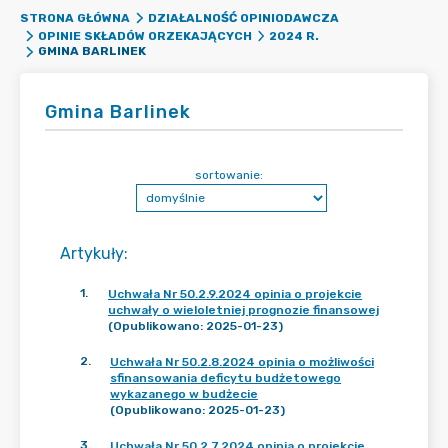
STRONA GŁÓWNA
DZIAŁALNOŚĆ OPINIODAWCZA
OPINIE SKŁADÓW ORZEKAJĄCYCH
2024 R.
GMINA BARLINEK
Gmina Barlinek
sortowanie:
Artykuły
:
1
.
Uchwała Nr 50.2.9.2024 opinia o projekcie
uchwały o wieloletniej prognozie finansowej
(Opublikowano: 2025-01-23)
2
.
Uchwała Nr 50.2.8.2024 opinia o możliwości
sfinansowania deficytu budżetowego
wykazanego w budżecie
(Opublikowano: 2025-01-23)
3
.
Uchwała Nr 50.2.7.2024 opinia o projekcie