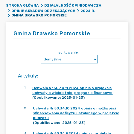
STRONA GŁÓWNA
DZIAŁALNOŚĆ OPINIODAWCZA
OPINIE SKŁADÓW ORZEKAJĄCYCH
2024 R.
GMINA DRAWSKO POMORSKIE
Gmina Drawsko Pomorskie
sortowanie:
Artykuły
:
1
.
Uchwała Nr 50.34.11.2024 opinia o projekcie
uchwały o wieloletniej prognozie finansowej
(Opublikowano: 2025-01-23)
2
.
Uchwała Nr 50.34.10.2024 opinia o możliwości
sfinansowania deficytu ustalonego w projekcie
budżetu
(Opublikowano: 2025-01-23)
3
.
Uchwała Nr 50.34.9.2024 opinia o projekcie