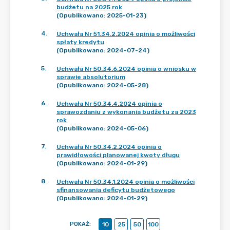
budżetu na 2025 rok
(Opublikowano: 2025-01-23)
4
.
Uchwała Nr 51.34.2.2024 opinia o możliwości
spłaty kredytu
(Opublikowano: 2024-07-24)
5
.
Uchwała Nr 50.34.6.2024 opinia o wniosku w
sprawie absolutorium
(Opublikowano: 2024-05-28)
6
.
Uchwała Nr 50.34.4.2024 opinia o
sprawozdaniu z wykonania budżetu za 2023
rok
(Opublikowano: 2024-05-06)
7
.
Uchwała Nr 50.34.2.2024 opinia o
prawidłowości planowanej kwoty długu
(Opublikowano: 2024-01-29)
8
.
Uchwała Nr 50.34.1.2024 opinia o możliwości
sfinansowania deficytu budżetowego
(Opublikowano: 2024-01-29)
POKAŻ
:
10
25
50
100