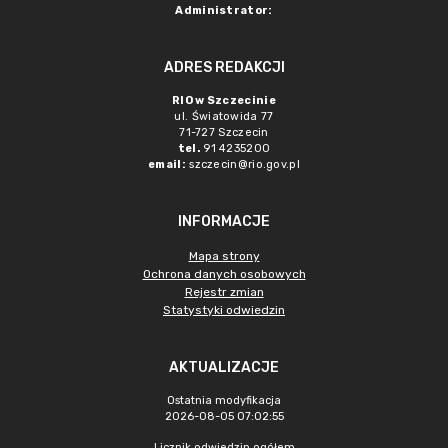
Administrator:
ADRES REDAKCJI
RIO w Szczecinie
ul. Światowida 77
71-727 Szczecin
tel.
91 4235200
email:
szczecin@rio.gov.pl
INFORMACJE
Mapa strony
Ochrona danych osobowych
Rejestr zmian
Statystyki odwiedzin
AKTUALIZACJE
Ostatnia modyfikacja
2026-08-05 07:02:55
Licznik odwiedzin ogółem