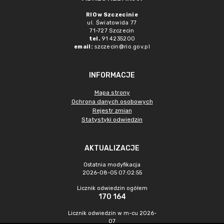
RIO w Szczecinie
ul. Światowida 77
71-727 Szczecin
tel.
91 4235200
email:
szczecin@rio.gov.pl
INFORMACJE
Mapa strony
Ochrona danych osobowych
Rejestr zmian
Statystyki odwiedzin
AKTUALIZACJE
Ostatnia modyfikacja
2026-08-05 07:02:55
Licznik odwiedzin ogółem
170 164
Licznik odwiedzin w m-cu 2026-
07