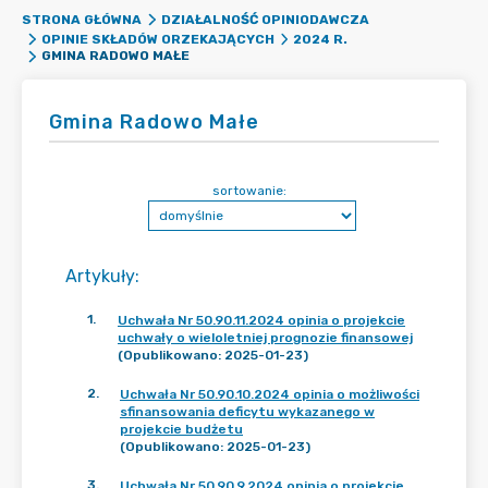
STRONA GŁÓWNA
DZIAŁALNOŚĆ OPINIODAWCZA
OPINIE SKŁADÓW ORZEKAJĄCYCH
2024 R.
GMINA RADOWO MAŁE
Gmina Radowo Małe
sortowanie:
Artykuły
:
1
.
Uchwała Nr 50.90.11.2024 opinia o projekcie
uchwały o wieloletniej prognozie finansowej
(Opublikowano: 2025-01-23)
2
.
Uchwała Nr 50.90.10.2024 opinia o możliwości
sfinansowania deficytu wykazanego w
projekcie budżetu
(Opublikowano: 2025-01-23)
3
.
Uchwała Nr 50.90.9.2024 opinia o projekcie