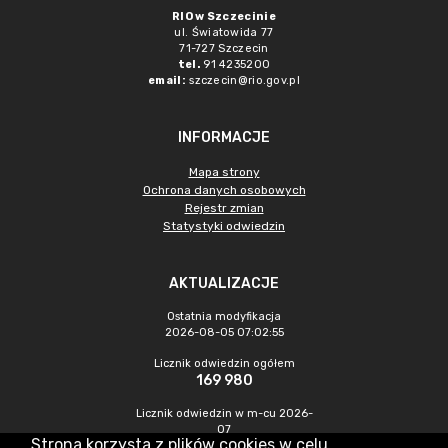
RIO w Szczecinie
ul. Światowida 77
71-727 Szczecin
tel.
91 4235200
email:
szczecin@rio.gov.pl
INFORMACJE
Mapa strony
Ochrona danych osobowych
Rejestr zmian
Statystyki odwiedzin
AKTUALIZACJE
Ostatnia modyfikacja
2026-08-05 07:02:55
Licznik odwiedzin ogółem
169 980
Licznik odwiedzin w m-cu 2026-
07
Strona korzysta z plików cookies w celu
208