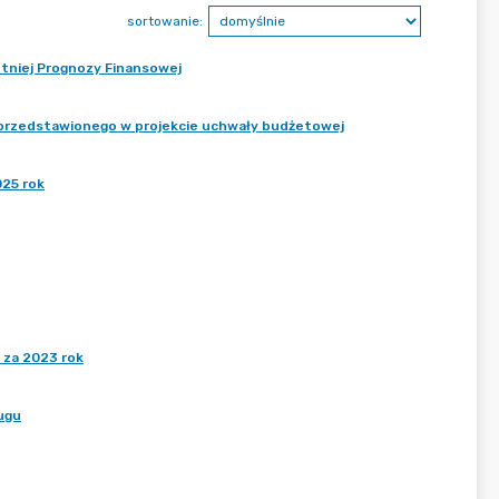
sortowanie:
letniej Prognozy Finansowej
tu przedstawionego w projekcie uchwały budżetowej
025 rok
 za 2023 rok
ugu