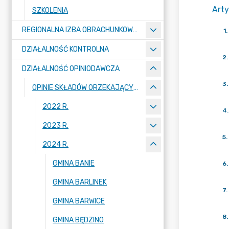
Arty
SZKOLENIA
REGIONALNA IZBA OBRACHUNKOWA W SZCZECINIE
1
.
DZIAŁALNOŚĆ KONTROLNA
2
.
DZIAŁALNOŚĆ OPINIODAWCZA
3
.
OPINIE SKŁADÓW ORZEKAJĄCYCH
2022 R.
4
.
2023 R.
5
.
2024 R.
GMINA BANIE
6
.
GMINA BARLINEK
7
.
GMINA BARWICE
8
.
GMINA BĘDZINO