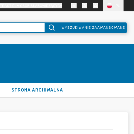
TRAST DLA OSÓB SŁABOWIDZĄCYCH
PL
WYSZUKIWANIE ZAAWANSOWANE
STRONA ARCHIWALNA