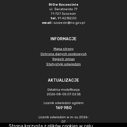
RIO w Szczecinie
ul. Światowida 77
71-727 Szczecin
tel.
91 4235200
email:
szczecin@rio.gov.pl
INFORMACJE
Mapa strony
Ochrona danych osobowych
Rejestr zmian
Statystyki odwiedzin
AKTUALIZACJE
Ostatnia modyfikacja
2026-08-05 07:02:55
Licznik odwiedzin ogółem
169 980
Licznik odwiedzin w m-cu 2026-
07
Strona korzysta z plików cookies w celu
208