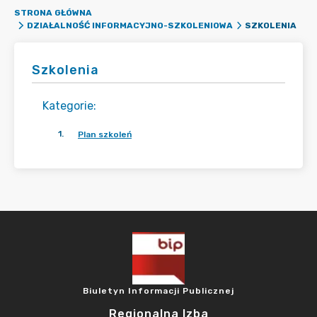
STRONA GŁÓWNA
SZKOLENIA
DZIAŁALNOŚĆ INFORMACYJNO-SZKOLENIOWA
Szkolenia
Kategorie
:
1
.
Plan szkoleń
Biuletyn Informacji Publicznej
Regionalna Izba