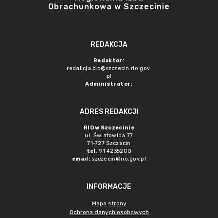
Obrachunkowa w Szczecinie
REDAKCJA
Redaktor:
redakcja.bip@szczecin.rio.gov.
pl
Administrator:
ADRES REDAKCJI
RIO w Szczecinie
ul. Światowida 77
71-727 Szczecin
tel.
91 4235200
email:
szczecin@rio.gov.pl
INFORMACJE
Mapa strony
Ochrona danych osobowych