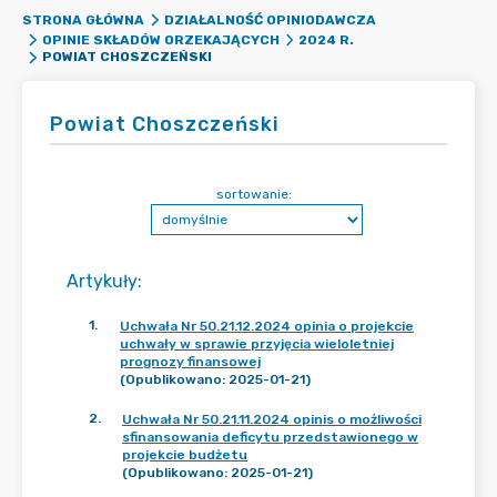
STRONA GŁÓWNA
DZIAŁALNOŚĆ OPINIODAWCZA
OPINIE SKŁADÓW ORZEKAJĄCYCH
2024 R.
POWIAT CHOSZCZEŃSKI
Powiat Choszczeński
sortowanie:
Artykuły
:
1
.
Uchwała Nr 50.21.12.2024 opinia o projekcie
uchwały w sprawie przyjęcia wieloletniej
prognozy finansowej
(Opublikowano: 2025-01-21)
2
.
Uchwała Nr 50.21.11.2024 opinis o możliwości
sfinansowania deficytu przedstawionego w
projekcie budżetu
(Opublikowano: 2025-01-21)