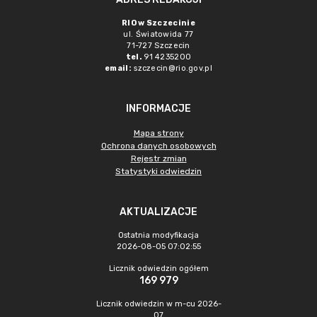
RIO w Szczecinie
ul. Światowida 77
71-727 Szczecin
tel.
91 4235200
email:
szczecin@rio.gov.pl
INFORMACJE
Mapa strony
Ochrona danych osobowych
Rejestr zmian
Statystyki odwiedzin
AKTUALIZACJE
Ostatnia modyfikacja
2026-08-05 07:02:55
Licznik odwiedzin ogółem
169 979
Licznik odwiedzin w m-cu 2026-
07