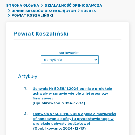
STRONA GŁÓWNA
DZIAŁALNOŚĆ OPINIODAWCZA
OPINIE SKŁADÓW ORZEKAJĄCYCH
2024 R.
POWIAT KOSZALIŃSKI
Powiat Koszaliński
sortowanie:
Artykuły
:
1
.
Uchwała Nr 50.58.11.2024 opinia o projekcie
uchwały w sprawie wieloletniej prognozy
finansowej
(Opublikowano: 2024-12-13)
2
.
Uchwała Nr 50.58.10.2024 opinia o możliwości
sfinansowania deficytu przedstawionego w
projekcie uchwały budżetowej
(Opublikowano: 2024-12-13)