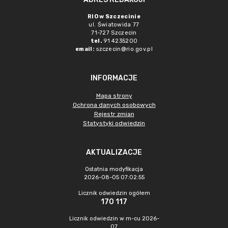
RIO w Szczecinie
ul. Światowida 77
71-727 Szczecin
tel.
91 4235200
email:
szczecin@rio.gov.pl
INFORMACJE
Mapa strony
Ochrona danych osobowych
Rejestr zmian
Statystyki odwiedzin
AKTUALIZACJE
Ostatnia modyfikacja
2026-08-05 07:02:55
Licznik odwiedzin ogółem
170 117
Licznik odwiedzin w m-cu 2026-
07