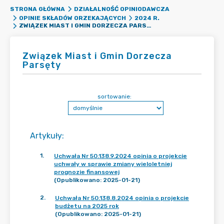
STRONA GŁÓWNA
DZIAŁALNOŚĆ OPINIODAWCZA
OPINIE SKŁADÓW ORZEKAJĄCYCH
2024 R.
ZWIĄZEK MIAST I GMIN DORZECZA PARSĘTY
Związek Miast i Gmin Dorzecza
Parsęty
sortowanie:
Artykuły
:
1
.
Uchwała Nr 50.138.9.2024 opinia o projekcie
uchwały w sprawie zmiany wieloletniej
prognozie finansowej
(Opublikowano: 2025-01-21)
2
.
Uchwała Nr 50.138.8.2024 opinia o projekcie
budżetu na 2025 rok
(Opublikowano: 2025-01-21)