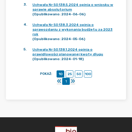
3
.
Uchwała Nr 50.138.5.2024 opinia o wniosku w
sprawie absolutorium
(Opublikowano: 2024-06-06)
4
.
Uchwała Nr 50.138.3.2024 opinia o
sprawozdaniu z wykonania budżetu za 2023
rok
(Opublikowano: 2024-05-06)
5
.
Uchwała Nr 50.138.1.2024 opinia o
prawidłowości planowanej kwoty długu
(Opublikowano: 2024-01-18)
POKAŻ
:
10
25
50
100
1