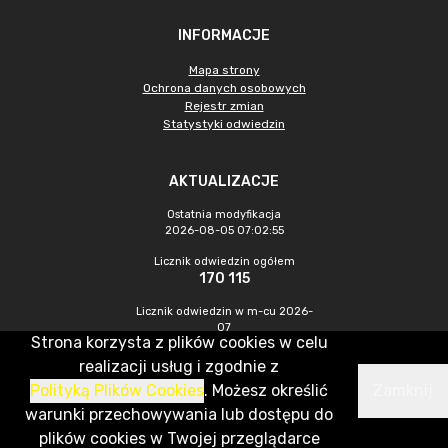
INFORMACJE
Mapa strony
Ochrona danych osobowych
Rejestr zmian
Statystyki odwiedzin
AKTUALIZACJE
Ostatnia modyfikacja
2026-08-05 07:02:55
Licznik odwiedzin ogółem
170 115
Licznik odwiedzin w m-cu 2026-
07
Strona korzysta z plików cookies w celu
343
realizacji usług i zgodnie z
Polityką Plików Cookies
. Możesz określić
Zamknij
CMS & Hosting: Nefeni Sp. z o.o.
warunki przechowywania lub dostępu do
plików cookies w Twojej przeglądarce