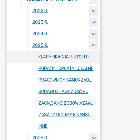
2022 R.
2023 R.
2024 R.
2025 R.
KLASYFIKACJA BUDŻETOWA
PODATKI I OPŁATY LOKALNE
PRACOWNICY SAMORZĄDOWI (WYNAGRODZENIA WÓJTA, DODATKOWE WYNAGRODZENIA ROCZNE ITD.)
SPRAWOZDAWCZOŚĆ BUDŻETOWA
ZACIĄGANIE ZOBOWIĄZAŃ (ZOBOWIĄZANIA FINANSOWE I PODPISYWANIE UMÓW)
ZASADY I FORMY FINANSOWANIA ZADAŃ JST
INNE
2026 R.