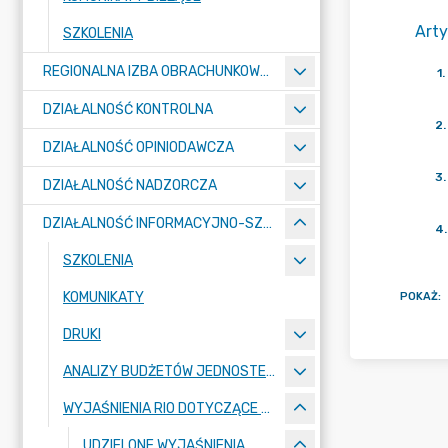
Arty
SZKOLENIA
REGIONALNA IZBA OBRACHUNKOWA W SZCZECINIE
1
.
DZIAŁALNOŚĆ KONTROLNA
2
.
DZIAŁALNOŚĆ OPINIODAWCZA
3
.
DZIAŁALNOŚĆ NADZORCZA
DZIAŁALNOŚĆ INFORMACYJNO-SZKOLENIOWA
4
.
SZKOLENIA
KOMUNIKATY
POKAŻ
:
DRUKI
ANALIZY BUDŻETÓW JEDNOSTEK SAMORZĄDU TERYTORIALNEGO
WYJAŚNIENIA RIO DOTYCZĄCE STOSOWANIA PRZEPISÓW O FINANSACH PUBLICZNYCH
UDZIELONE WYJAŚNIENIA