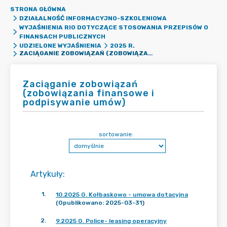
STRONA GŁÓWNA
DZIAŁALNOŚĆ INFORMACYJNO-SZKOLENIOWA
WYJAŚNIENIA RIO DOTYCZĄCE STOSOWANIA PRZEPISÓW O
FINANSACH PUBLICZNYCH
UDZIELONE WYJAŚNIENIA
2025 R.
ZACIĄGANIE ZOBOWIĄZAŃ (ZOBOWIĄZANIA FINANSOWE I PODPISYWANIE UMÓW)
Zaciąganie zobowiązań
(zobowiązania finansowe i
podpisywanie umów)
sortowanie:
Artykuły
:
1
.
10.2025 G. Kołbaskowo - umowa dotacyjna
(Opublikowano: 2025-03-31)
2
.
9.2025 G. Police- leasing operacyjny