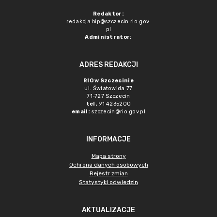
Redaktor:
redakcja.bip@szczecin.rio.gov.
pl
Administrator:
ADRES REDAKCJI
RIO w Szczecinie
ul. Światowida 77
71-727 Szczecin
tel.
91 4235200
email:
szczecin@rio.gov.pl
INFORMACJE
Mapa strony
Ochrona danych osobowych
Rejestr zmian
Statystyki odwiedzin
AKTUALIZACJE