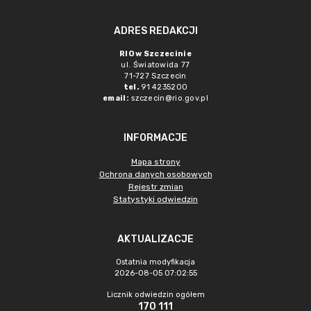
ADRES REDAKCJI
RIO w Szczecinie
ul. Światowida 77
71-727 Szczecin
tel.
91 4235200
email:
szczecin@rio.gov.pl
INFORMACJE
Mapa strony
Ochrona danych osobowych
Rejestr zmian
Statystyki odwiedzin
AKTUALIZACJE
Ostatnia modyfikacja
2026-08-05 07:02:55
Licznik odwiedzin ogółem
170 111