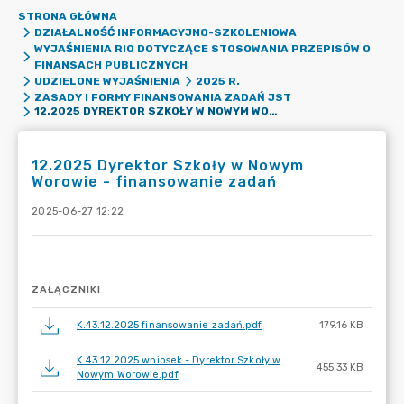
STRONA GŁÓWNA
DZIAŁALNOŚĆ INFORMACYJNO-SZKOLENIOWA
WYJAŚNIENIA RIO DOTYCZĄCE STOSOWANIA PRZEPISÓW O
FINANSACH PUBLICZNYCH
UDZIELONE WYJAŚNIENIA
2025 R.
ZASADY I FORMY FINANSOWANIA ZADAŃ JST
12.2025 DYREKTOR SZKOŁY W NOWYM WOROWIE - FINANSOWANIE ZADAŃ
12.2025 Dyrektor Szkoły w Nowym
Worowie - finansowanie zadań
2025-06-27 12:22
ZAŁĄCZNIKI
K.43.12.2025 finansowanie zadań.pdf
179.16 KB
K.43.12.2025 wniosek - Dyrektor Szkoły w
455.33 KB
Nowym Worowie.pdf