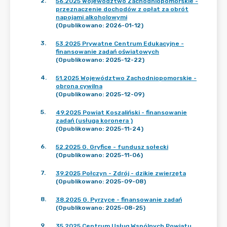
2
.
56.2025 Województwo Zachodniopomorskie -
przeznaczenie dochodów z opłat za obrót
napojami alkoholowymi
(Opublikowano: 2026-01-12)
3
.
53.2025 Prywatne Centrum Edukacyjne -
finansowanie zadań oświatowych
(Opublikowano: 2025-12-22)
4
.
51.2025 Województwo Zachodniopomorskie -
obrona cywilna
(Opublikowano: 2025-12-09)
5
.
49.2025 Powiat Koszaliński - finansowanie
zadań (usługa koronera )
(Opublikowano: 2025-11-24)
6
.
52.2025 G. Gryfice - fundusz sołecki
(Opublikowano: 2025-11-06)
7
.
39.2025 Połczyn - Zdrój - dzikie zwierzęta
(Opublikowano: 2025-09-08)
8
.
38.2025 G. Pyrzyce - finansowanie zadań
(Opublikowano: 2025-08-25)
9
.
35.2025 Centrum Usług Wspólnych Powiatu