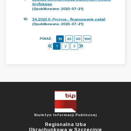
Gryfickiego
(Opublikowano: 2025-07-21)
10
.
34.2025 G. Pyrzyce - finansowanie zadań
(Opublikowano: 2025-07-21)
POKAŻ
:
10
25
50
100
1
2
3
Biuletyn Informacji Publicznej
Regionalna Izba
Obrachunkowa w Szczecinie