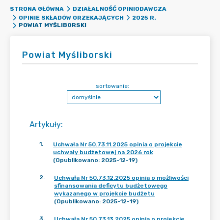
STRONA GŁÓWNA
DZIAŁALNOŚĆ OPINIODAWCZA
OPINIE SKŁADÓW ORZEKAJĄCYCH
2025 R.
POWIAT MYŚLIBORSKI
Powiat Myśliborski
sortowanie:
Artykuły
:
1
.
Uchwała Nr 50.73.11.2025 opinia o projekcie
uchwały budżetowej na 2026 rok
(Opublikowano: 2025-12-19)
2
.
Uchwała Nr 50.73.12.2025 opinia o możliwości
sfinansowania deficytu budżetowego
wykazanego w projekcie budżetu
(Opublikowano: 2025-12-19)
3
.
Uchwała Nr 50.73.13.2025 opinia o projekcie