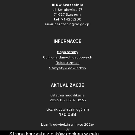
RIO w Szczecinie
ul. Światowida 77
71-727 Szczecin
tel.
91 4235200
email:
szczecin@rio.gov.pl
INFORMACJE
Mapa strony
Ochrona danych osobowych
Rejestr zmian
Statystyki odwiedzin
AKTUALIZACJE
Ostatnia modyfikacja
2026-08-05 07:02:55
Licznik odwiedzin ogółem
170 038
Licznik odwiedzin w m-cu 2026-
07
Strona korzysta z plików cookies w celu
266