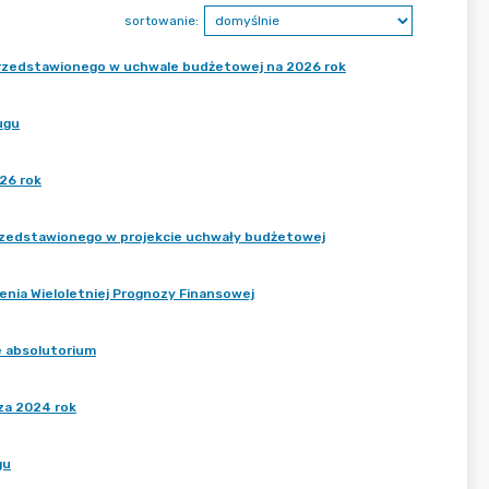
sortowanie:
u przedstawionego w uchwale budżetowej na 2026 rok
ugu
26 rok
 przedstawionego w projekcie uchwały budżetowej
enia Wieloletniej Prognozy Finansowej
e absolutorium
za 2024 rok
gu