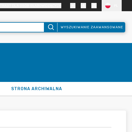
TRAST DLA OSÓB SŁABOWIDZĄCYCH
PL
WYSZUKIWANIE ZAAWANSOWANE
STRONA ARCHIWALNA