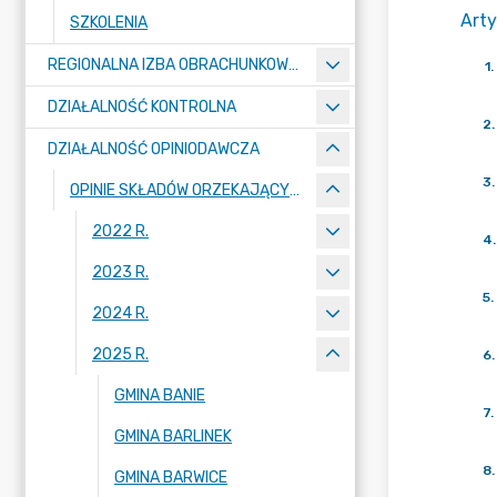
Arty
SZKOLENIA
REGIONALNA IZBA OBRACHUNKOWA W SZCZECINIE
1
.
DZIAŁALNOŚĆ KONTROLNA
2
.
DZIAŁALNOŚĆ OPINIODAWCZA
3
.
OPINIE SKŁADÓW ORZEKAJĄCYCH
2022 R.
4
.
2023 R.
5
.
2024 R.
2025 R.
6
.
GMINA BANIE
7
.
GMINA BARLINEK
8
.
GMINA BARWICE