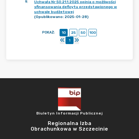
9
.
Uchwała Nr 50.21.1.2025 opinia o możliwości
sfinansowania deficytu przedstawionego w
uchwale budżetowej
(Opublikowano: 2025-01-28)
POKAŻ
:
10
25
50
100
1
Biuletyn Informacji Publicznej
Regionalna Izba
Obrachunkowa w Szczecinie