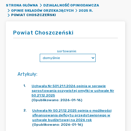
STRONA GŁÓWNA
DZIAŁALNOŚĆ OPINIODAWCZA
OPINIE SKŁADÓW ORZEKAJĄCYCH
2025 R.
POWIAT CHOSZCZEŃSKI
Powiat Choszczeński
sortowanie:
Artykuły
:
1
.
Uchwała Nr 501.21.1.2026 opinia w sprawie
sprostowania oczywistej omyłki w uchwale Nr
50.21.12.2025
(Opublikowano: 2026-01-16)
2
.
Uchwała Nr 50.21.12.2025 opinia o możliwości
sfinansowania deficytu przedstawionego w
uchwale budżetowej na 2026 rok
(Opublikowano: 2026-01-16)