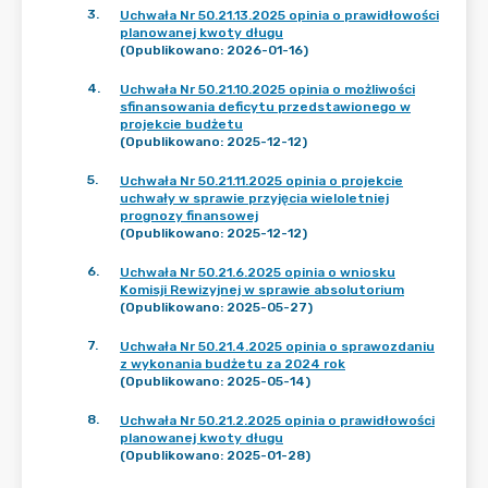
3
.
Uchwała Nr 50.21.13.2025 opinia o prawidłowości
planowanej kwoty długu
(Opublikowano: 2026-01-16)
4
.
Uchwała Nr 50.21.10.2025 opinia o możliwości
sfinansowania deficytu przedstawionego w
projekcie budżetu
(Opublikowano: 2025-12-12)
5
.
Uchwała Nr 50.21.11.2025 opinia o projekcie
uchwały w sprawie przyjęcia wieloletniej
prognozy finansowej
(Opublikowano: 2025-12-12)
6
.
Uchwała Nr 50.21.6.2025 opinia o wniosku
Komisji Rewizyjnej w sprawie absolutorium
(Opublikowano: 2025-05-27)
7
.
Uchwała Nr 50.21.4.2025 opinia o sprawozdaniu
z wykonania budżetu za 2024 rok
(Opublikowano: 2025-05-14)
8
.
Uchwała Nr 50.21.2.2025 opinia o prawidłowości
planowanej kwoty długu
(Opublikowano: 2025-01-28)