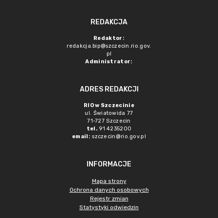
REDAKCJA
Redaktor:
redakcja.bip@szczecin.rio.gov.
pl
Administrator:
ADRES REDAKCJI
RIO w Szczecinie
ul. Światowida 77
71-727 Szczecin
tel.
91 4235200
email:
szczecin@rio.gov.pl
INFORMACJE
Mapa strony
Ochrona danych osobowych
Rejestr zmian
Statystyki odwiedzin