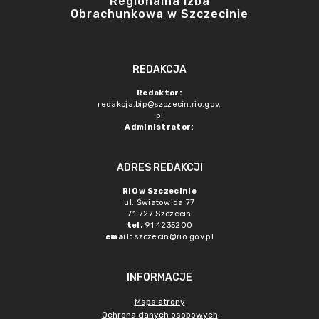
Regionalna Izba
Obrachunkowa w Szczecinie
REDAKCJA
Redaktor:
redakcja.bip@szczecin.rio.gov.
pl
Administrator:
ADRES REDAKCJI
RIO w Szczecinie
ul. Światowida 77
71-727 Szczecin
tel.
91 4235200
email:
szczecin@rio.gov.pl
INFORMACJE
Mapa strony
Ochrona danych osobowych