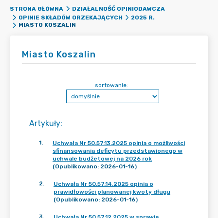
STRONA GŁÓWNA
DZIAŁALNOŚĆ OPINIODAWCZA
OPINIE SKŁADÓW ORZEKAJĄCYCH
2025 R.
MIASTO KOSZALIN
Miasto Koszalin
sortowanie:
Artykuły
:
1
.
Uchwała Nr 50.57.13.2025 opinia o możliwości
sfinansowania deficytu przedstawionego w
uchwale budżetowej na 2026 rok
(Opublikowano: 2026-01-16)
2
.
Uchwała Nr 50.57.14.2025 opinia o
prawidłowości planowanej kwoty długu
(Opublikowano: 2026-01-16)
3
.
Uchwała Nr 50.57.12.2025 w sprawie