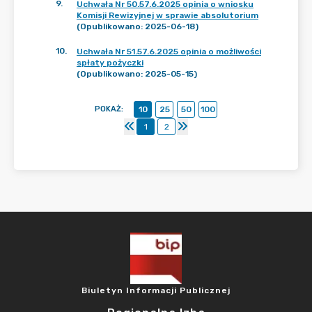
9
.
Uchwała Nr 50.57.6.2025 opinia o wniosku
Komisji Rewizyjnej w sprawie absolutorium
(Opublikowano: 2025-06-18)
10
.
Uchwała Nr 51.57.6.2025 opinia o możliwości
spłaty pożyczki
(Opublikowano: 2025-05-15)
POKAŻ
:
10
25
50
100
1
2
Biuletyn Informacji Publicznej