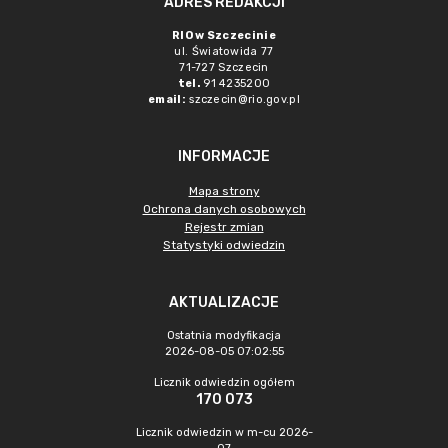
ADRES REDAKCJI
RIO w Szczecinie
ul. Światowida 77
71-727 Szczecin
tel.
91 4235200
email:
szczecin@rio.gov.pl
INFORMACJE
Mapa strony
Ochrona danych osobowych
Rejestr zmian
Statystyki odwiedzin
AKTUALIZACJE
Ostatnia modyfikacja
2026-08-05 07:02:55
Licznik odwiedzin ogółem
170 073
Licznik odwiedzin w m-cu 2026-