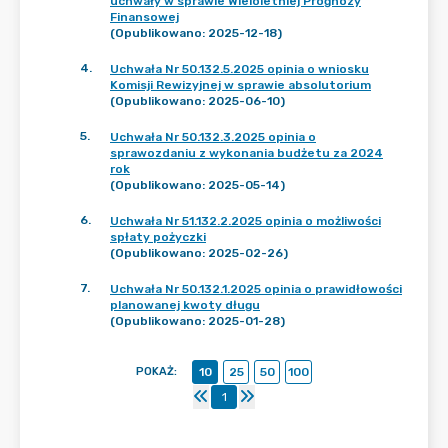
uchwały w sprawie Wieloletniej Prognozy
Finansowej
(Opublikowano: 2025-12-18)
4
.
Uchwała Nr 50.132.5.2025 opinia o wniosku
Komisji Rewizyjnej w sprawie absolutorium
(Opublikowano: 2025-06-10)
5
.
Uchwała Nr 50.132.3.2025 opinia o
sprawozdaniu z wykonania budżetu za 2024
rok
(Opublikowano: 2025-05-14)
6
.
Uchwała Nr 51.132.2.2025 opinia o możliwości
spłaty pożyczki
(Opublikowano: 2025-02-26)
7
.
Uchwała Nr 50.132.1.2025 opinia o prawidłowości
planowanej kwoty długu
(Opublikowano: 2025-01-28)
POKAŻ
:
10
25
50
100
1