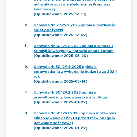
uchwały w sprawie Wieloletniej Prognozy
Finansowej
(Opublikowano: 2025-12-10)
4
.
Uchwała Nr 51.129.2.2025 opinia o możliwości
spłaty pożyczki
(Opublikowano: 2025-12-09)
5
.
Uchwała Nr 50.129.6.2025 opinia o wniosku
Komisji Rewizyjnej w sprawie absolutorium
(Opublikowano: 2025-05-20)
6
.
Uchwała Nr 50.129.4.2025 opinia o
sprawozdaniu z wykonania budżetu za 2024
rok
(Opublikowano: 2025-05-14)
7
.
Uchwała Nr 50.129.2.2025 opinia o
prawidłowości planowanej kwoty długu
(Opublikowano: 2025-01-29)
8
.
Uchwała Nr 50.129.1.2025 opinia o możliwości
sfinansowania deficytu przedstawionego w
uchwale budżetowej
(Opublikowano: 2025-01-29)