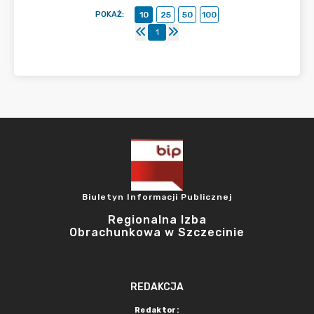
POKAŻ
:
10
25
50
100
1
Biuletyn Informacji Publicznej
Regionalna Izba
Obrachunkowa w Szczecinie
REDAKCJA
Redaktor: