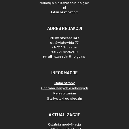
redakcja.bip@szczecin.rio.gov.
pl
Administrator:
ADRES REDAKCJI
RIO w Szczecinie
ul. Światowida 77
71-727 Szczecin
tel.
91 4235200
email:
szczecin@rio.gov.pl
INFORMACJE
Mapa strony
Ochrona danych osobowych
Rejestr zmian
Statystyki odwiedzin
AKTUALIZACJE
Ostatnia modyfikacja