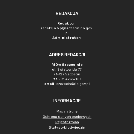
REDAKCJA
Redaktor:
redakcja.bip@szczecin.rio.gov.
pl
Administrator:
ADRES REDAKCJI
RIO w Szczecinie
ul. Światowida 77
71-727 Szczecin
tel.
91 4235200
email:
szczecin@rio.gov.pl
INFORMACJE
Mapa strony
Ochrona danych osobowych
Rejestr zmian
Statystyki odwiedzin