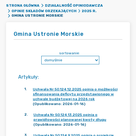
STRONA GŁÓWNA
DZIAŁALNOŚĆ OPINIODAWCZA
OPINIE SKŁADÓW ORZEKAJĄCYCH
2025 R.
GMINA USTRONIE MORSKIE
Gmina Ustronie Morskie
sortowanie:
Artykuły
:
1
.
Uchwała Nr 50.124.12.2025 opinia o możliwości
sfinansowania deficytu przedstawionego w
uchwale budżetowej na 2026 rok
(Opublikowano: 2026-01-16)
2
.
Uchwała Nr 50.124.13.2025 opinia o
prawidłowości planowanej kwoty długu
(Opublikowano: 2026-01-16)
3
.
Uchwała Nr 50.124.9.2025 opinia o projekcie