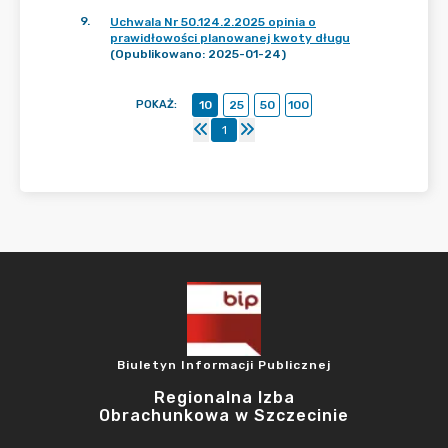
9
.
Uchwala Nr 50.124.2.2025 opinia o
prawidłowości planowanej kwoty długu
(Opublikowano: 2025-01-24)
POKAŻ
:
10
25
50
100
1
Biuletyn Informacji Publicznej
Regionalna Izba
Obrachunkowa w Szczecinie