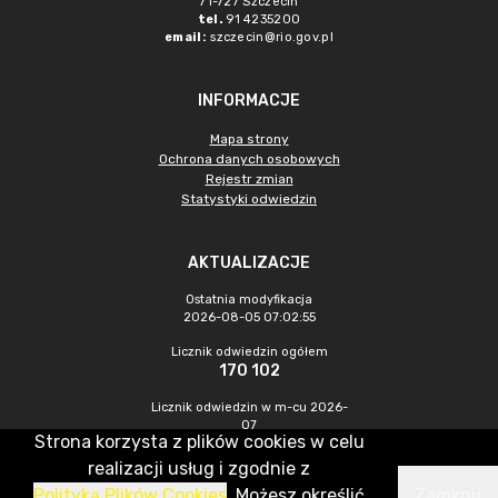
71-727 Szczecin
tel.
91 4235200
email:
szczecin@rio.gov.pl
INFORMACJE
Mapa strony
Ochrona danych osobowych
Rejestr zmian
Statystyki odwiedzin
AKTUALIZACJE
Ostatnia modyfikacja
2026-08-05 07:02:55
Licznik odwiedzin ogółem
170 102
Licznik odwiedzin w m-cu 2026-
07
Strona korzysta z plików cookies w celu
330
realizacji usług i zgodnie z
Polityką Plików Cookies
. Możesz określić
Zamknij
CMS & Hosting: Nefeni Sp. z o.o.